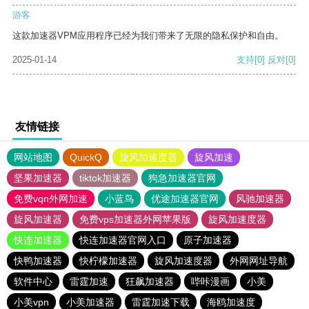
游客
这款加速器VPM应用程序已经为我们带来了无限的隐私保护和自由。
2025-01-14
支持
[0]
反对
[0]
友情链接
网站地图
QuickQ
旋风加速度器
旋风加速
坚果加速器
tiktok加速器
狗急加速器官网
免费vqn外网加速
小蓝鸟
优途加速器官网
风驰加速器
旋风加速器
免费vps加速器外网苹果版
旋风加速度器
快连加速器
快连加速器官网入口
原子加速器
快鸭加速器
快柠檬加速器
旋风加速度器
外网网址导航
软件中心
雷霆加速
狂飙加速器
哔咔漫画
小美
小美vpn
小美加速器
雷霆加速下载
海鸥加速度