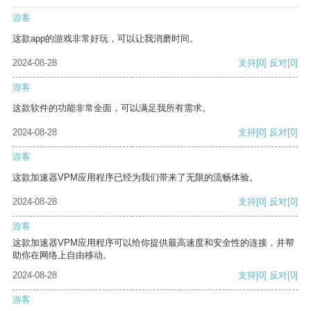
游客
这款app的游戏非常好玩，可以让我消磨时间。
2024-08-28
支持
[0]
反对
[0]
游客
这款软件的功能非常全面，可以满足我所有需求。
2024-08-28
支持
[0]
反对
[0]
游客
这款加速器VPM应用程序已经为我们带来了无限的流畅体验。
2024-08-28
支持
[0]
反对
[0]
游客
这款加速器VPM应用程序可以给你提供最高速度和安全性的连接，并帮
助你在网络上自由移动。
2024-08-28
支持
[0]
反对
[0]
游客