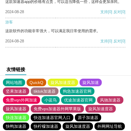
这款加速器app的价格有点贵，可以适当降低一些，这样会更加亲民。
2024-08-28
支持
[0]
反对
[0]
游客
这款软件的功能非常强大，可以满足我日常使用的需求。
2024-08-28
支持
[0]
反对
[0]
友情链接
网站地图
QuickQ
旋风加速度器
旋风加速
坚果加速器
tiktok加速器
狗急加速器官网
免费vqn外网加速
小蓝鸟
优途加速器官网
风驰加速器
旋风加速器
免费vps加速器外网苹果版
旋风加速度器
快连加速器
快连加速器官网入口
原子加速器
快鸭加速器
快柠檬加速器
旋风加速度器
外网网址导航