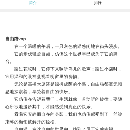
简介
排行
自由猫vnp
在一个温暖的午后，一只灰色的猫悠闲地在街头漫步。
它的步伐轻盈自如，仿佛这个世界早已成为了它的舞
台。
路过花坛时，它停下来聆听鸟儿的歌声；路过小店时，
它用温和的眼神凝视着橱窗里的食物。
无论是高楼大厦还是绿树成荫的小路，自由猫都毫无顾
忌地探索着，享受着自由的快乐。
它仿佛在告诉着我们，生活就像一首动听的旋律，要随
心所欲地漫步其中，才能感受到真正的快乐。
看着它安静而自在的身影，我们也仿佛感受到了一丝被
束缚的枷锁被解开的轻松。
自由猫，在这自由的世界中，找到了属于它的幸福。