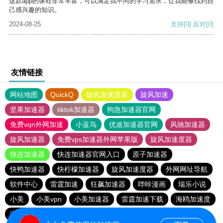
这款app的课程非常丰富，可以满足我不同的学习需求，让我能够找到自
己感兴趣的知识。
2024-08-25
支持
[0]
反对
[0]
友情链接
网站地图
QuickQ
旋风加速度器
旋风加速
坚果加速器
tiktok加速器
狗急加速器官网
免费vqn外网加速
小蓝鸟
优途加速器官网
风驰加速器
旋风加速器
免费vps加速器外网苹果版
旋风加速度器
快连加速器
快连加速器官网入口
原子加速器
快鸭加速器
快柠檬加速器
旋风加速度器
外网网址导航
软件中心
雷霆加速
狂飙加速器
哔咔漫画
瑞乐小说
小美
小美vpn
小美加速器
雷霆加速下载
海鸥加速度
海鸥加速器下载
雷霆加速
雷霆加速版ins