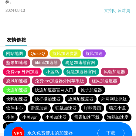
验。
2024-08-10
支持
[0]
反对
[0]
友情链接
网站地图
QuickQ
旋风加速度器
旋风加速
坚果加速器
tiktok加速器
狗急加速器官网
免费vqn外网加速
小蓝鸟
优途加速器官网
风驰加速器
旋风加速器
免费vps加速器外网苹果版
旋风加速度器
快连加速器
快连加速器官网入口
原子加速器
快鸭加速器
快柠檬加速器
旋风加速度器
外网网址导航
软件中心
雷霆加速
狂飙加速器
哔咔漫画
瑞乐小说
小美
小美vpn
小美加速器
雷霆加速下载
海鸥加速度
海鸥加速器下载
雷霆加速
雷霆加速版ins
永久免费使用的加速器
下载